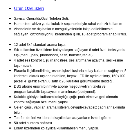
Ürün Özellikleri
Sayısal Operatör/Özel Telefon Seti.
Handsfree, ahize ya da kulaklık seçenekleriyle rahat ve hızlı kullanım
Abonelerin ve dış hatların meşguliyetlerinin takip edilebilmesini
sağlayan, çift fonksiyonlu, kendinden ışıklı, 16 adet programlanabilir tuş.
12 adet 3x4 standart arama tuşu.
Sık kullanılan özelliklere kolay ulaşım sağlayan 6 adet özel fonksiyonlu
tuş (menu, park, phonebook, flash, transfer, redial).
4 adet ses kontrol tuşu (handsfree, ses artırma ve azaltma, ses kesme
tuşu-mute).
Ekranla ilişkilendirilmiş, esnek işlevli tuşlarla kolay kullanım sağlayan, 5
kademeli olarak açılandırılabilen, beyaz LED ile aydınlatılmış, 160x100
piksel 4¨ grafik ekran. 8 satır x 26 karakter görüntüleme desteği.
DSS abone erişim birimiyle abone meşguliyetinin takibi ve
programlanabilir tuş sayısının artırılması (opsiyonel).
Kulaklık girişiyle kullanım kolaylığı, çağrı park etme ve geri almada
kontrol sağlayan özel menü yapısı.
Gelen çağrı, yapılan arama listeleri, cevaplı-cevapsız çağrılar hakkında
bilgi.
Telefon defteri ve idea’da kayıtlı olan arayanların ismini görme.
50 adet numara hafızası.
Ekran üzerinden kolaylıkla kullanılabilen menü yapısı.