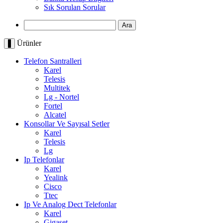
Sık Sorulan Sorular
Ürünler
Telefon Santralleri
Karel
Telesis
Multitek
Lg - Nortel
Fortel
Alcatel
Konsollar Ve Sayısal Setler
Karel
Telesis
Lg
Ip Telefonlar
Karel
Yealink
Cisco
Ttec
Ip Ve Analog Dect Telefonlar
Karel
Gigaset