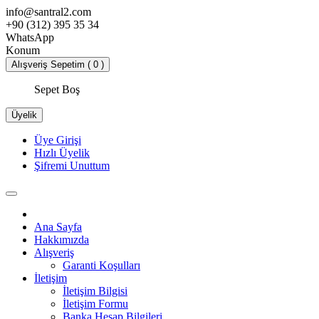
info@santral2.com
+90 (312) 395 35 34
WhatsApp
Konum
Alışveriş Sepetim ( 0 )
Sepet Boş
Üyelik
Üye Girişi
Hızlı Üyelik
Şifremi Unuttum
Ana Sayfa
Hakkımızda
Alışveriş
Garanti Koşulları
İletişim
İletişim Bilgisi
İletişim Formu
Banka Hesap Bilgileri