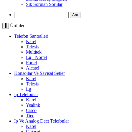
Sık Sorulan Sorular
Ürünler
Telefon Santralleri
Karel
Telesis
Multitek
Lg - Nortel
Fortel
Alcatel
Konsollar Ve Sayısal Setler
Karel
Telesis
Lg
Ip Telefonlar
Karel
Yealink
Cisco
Ttec
Ip Ve Analog Dect Telefonlar
Karel
Gigaset