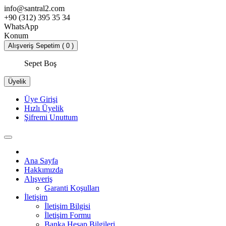
info@santral2.com
+90 (312) 395 35 34
WhatsApp
Konum
Alışveriş Sepetim ( 0 )
Sepet Boş
Üyelik
Üye Girişi
Hızlı Üyelik
Şifremi Unuttum
Ana Sayfa
Hakkımızda
Alışveriş
Garanti Koşulları
İletişim
İletişim Bilgisi
İletişim Formu
Banka Hesap Bilgileri