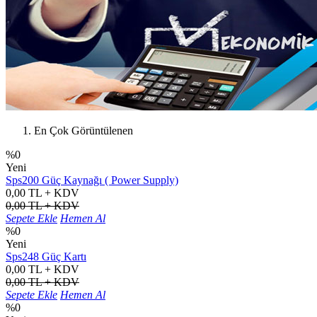
En Çok Görüntülenen
%0
Yeni
Sps200 Güç Kaynağı ( Power Supply)
0,00 TL + KDV
0,00 TL + KDV
Sepete Ekle
Hemen Al
%0
Yeni
Sps248 Güç Kartı
0,00 TL + KDV
0,00 TL + KDV
Sepete Ekle
Hemen Al
%0